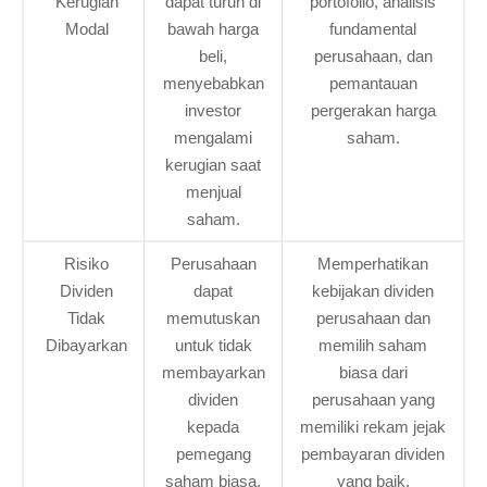
Kerugian
dapat turun di
portofolio, analisis
Modal
bawah harga
fundamental
beli,
perusahaan, dan
menyebabkan
pemantauan
investor
pergerakan harga
mengalami
saham.
kerugian saat
menjual
saham.
Risiko
Perusahaan
Memperhatikan
Dividen
dapat
kebijakan dividen
Tidak
memutuskan
perusahaan dan
Dibayarkan
untuk tidak
memilih saham
membayarkan
biasa dari
dividen
perusahaan yang
kepada
memiliki rekam jejak
pemegang
pembayaran dividen
saham biasa.
yang baik.