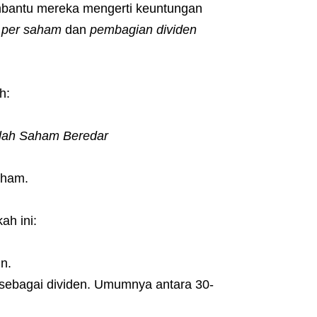
embantu mereka mengerti keuntungan
n per saham
dan
pembagian dividen
h:
mlah Saham Beredar
aham.
kah ini:
n.
 sebagai dividen. Umumnya antara 30-