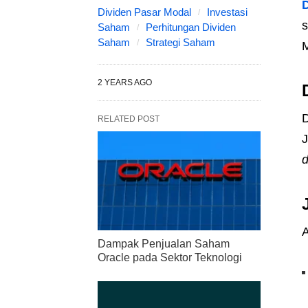
Dividen Pasar Modal
Investasi
s
Saham
Perhitungan Dividen
Saham
Strategi Saham
2 YEARS AGO
D
RELATED POST
J
d
A
Dampak Penjualan Saham
Oracle pada Sektor Teknologi