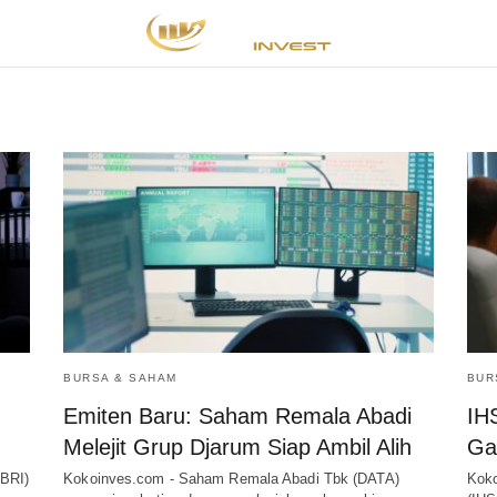
BURSA & SAHAM
BUR
Emiten Baru: Saham Remala Abadi
IH
Melejit Grup Djarum Siap Ambil Alih
Ga
BBRI)
Kokoinves.com - Saham Remala Abadi Tbk (DATA)
Koko