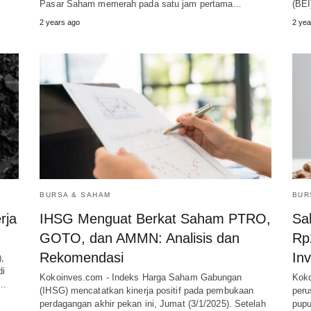
Pasar Saham memerah pada satu jam pertama…
(BEI
2 years ago
2 yea
BURSA & SAHAM
BUR
rja
IHSG Menguat Berkat Saham PTRO,
Sa
GOTO, dan AMMN: Analisis dan
Rp
Rekomendasi
Inv
,
di
Kokoinves.com - Indeks Harga Saham Gabungan
Koko
n…
(IHSG) mencatatkan kinerja positif pada pembukaan
peru
perdagangan akhir pekan ini, Jumat (3/1/2025). Setelah
pupu