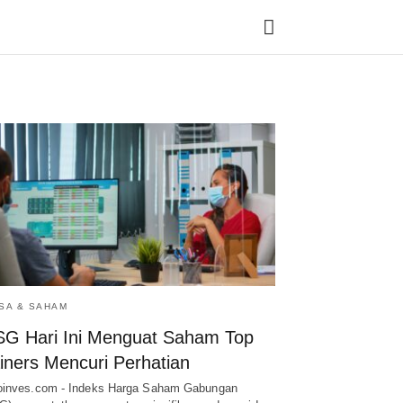
Ty
yo
se
qu
an
hit
ent
SA & SAHAM
SG Hari Ini Menguat Saham Top
iners Mencuri Perhatian
inves.com - Indeks Harga Saham Gabungan