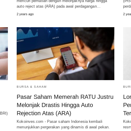
mencuri perhatian dengan melonjaknya harga hingga
(IHS
auto reject atas (ARA) pada awal perdagangan…
perd
2 years ago
2 yea
BURSA & SAHAM
BUR
Pasar Saham Memerah RATU Justru
Lo
Melonjak Drastis Hingga Auto
Pe
Rejection Atas (ARA)
Te
BBRI)
Kokoinves.com - Pasar saham Indonesia kembali
Koko
menunjukkan pergerakan yang dinamis di awal pekan.
resm