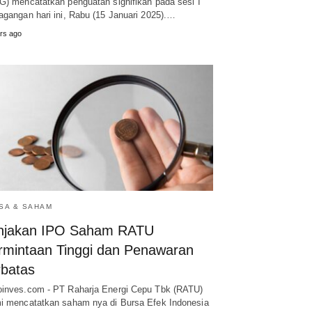
G) mencatatkan penguatan signifikan pada sesi I
agangan hari ini, Rabu (15 Januari 2025).…
rs ago
SA & SAHAM
njakan IPO Saham RATU
rmintaan Tinggi dan Penawaran
rbatas
inves.com - PT Raharja Energi Cepu Tbk (RATU)
i mencatatkan saham nya di Bursa Efek Indonesia