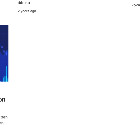
dibuka…
2 yea
2 years ago
on
tren
an
…