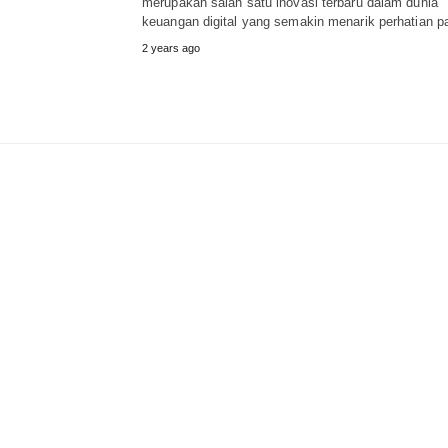
merupakan salah satu inovasi terbaru dalam dunia
keuangan digital yang semakin menarik perhatian 
2 years ago