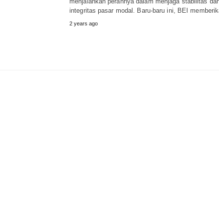
menjalankan perannya dalam menjaga stabilitas da
integritas pasar modal. Baru-baru ini, BEI member
2 years ago