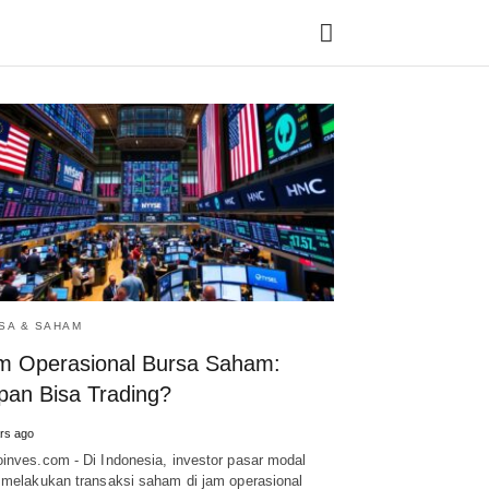
Ty
yo
se
qu
an
hit
ent
SA & SAHAM
m Operasional Bursa Saham:
pan Bisa Trading?
rs ago
inves.com - Di Indonesia, investor pasar modal
 melakukan transaksi saham di jam operasional