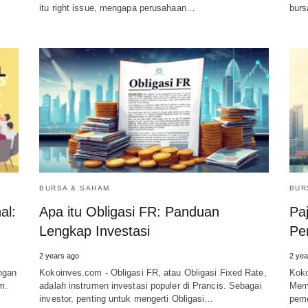
itu right issue, mengapa perusahaan…
burs
BURSA & SAHAM
BUR
al:
Apa itu Obligasi FR: Panduan
Pa
Lengkap Investasi
Pe
2 years ago
2 yea
ngan
Kokoinves.com - Obligasi FR, atau Obligasi Fixed Rate,
Koko
m.
adalah instrumen investasi populer di Prancis. Sebagai
Mema
investor, penting untuk mengerti Obligasi…
peme