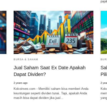
paj
BURSA & SAHAM
BUR
Jual Saham Saat Ex Date Apakah
Sa
Dapat Dividen?
Pil
2 years ago
2 yea
Kokoinves.com - Memiliki saham bisa memberi Anda
Koko
keuntungan seperti dividen tunai. Tapi, apakah Anda
memb
masih bisa dapat dividen jika jual…
yang