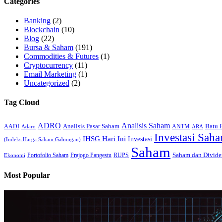
Categories
Banking
(2)
Blockchain
(10)
Blog
(22)
Bursa & Saham
(191)
Commodities & Futures
(1)
Cryptocurrency
(11)
Email Marketing
(1)
Uncategorized
(2)
Tag Cloud
ADRO
Analisis Saham
Analisis Pasar Saham
Batu 
AADI
ANTM
Adaro
ARA
Investasi Sah
IHSG Hari Ini
Investasi
(Indeks Harga Saham Gabungan)
Saham
Saham dan Divide
Portofolio Saham
Prajogo Pangestu
RUPS
Ekonomi
Most Popular