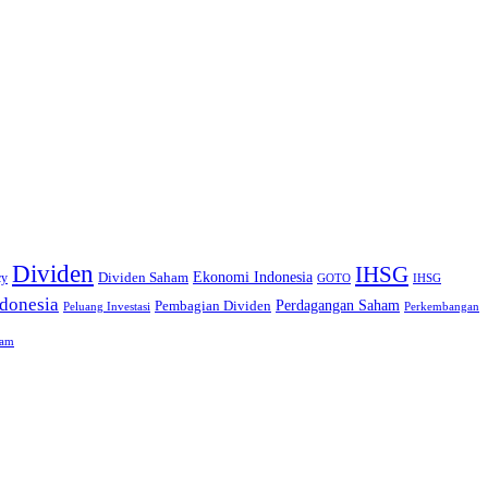
Dividen
IHSG
Ekonomi Indonesia
Dividen Saham
cy
GOTO
IHSG
donesia
Perdagangan Saham
Pembagian Dividen
Peluang Investasi
Perkembangan
ham