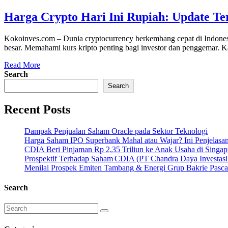
Harga Crypto Hari Ini Rupiah: Update Te
Kokoinves.com – Dunia cryptocurrency berkembang cepat di Indonesia. 
besar. Memahami kurs kripto penting bagi investor dan penggemar. K
Read More
Search
Search
Recent Posts
Dampak Penjualan Saham Oracle pada Sektor Teknologi
Harga Saham IPO Superbank Mahal atau Wajar? Ini Penjelasa
CDIA Beri Pinjaman Rp 2,35 Triliun ke Anak Usaha di Singap
Prospektif Terhadap Saham CDIA (PT Chandra Daya Investasi
Menilai Prospek Emiten Tambang & Energi Grup Bakrie Pasca 
Search