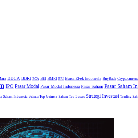
BBCA
BBRI
Bara
Bursa EFek Indonesia
BEI
BMRI
BuyBack
Cryptocurren
BCA
BRI
am
IPO
Pasar Modal
Pasar Saham In
Pasar Modal Indonesia
Pasar Saham
Strategi Investasi
n
Saham Top Gainers
Saham Indonesia
Saham Top Losers
Trading Sa