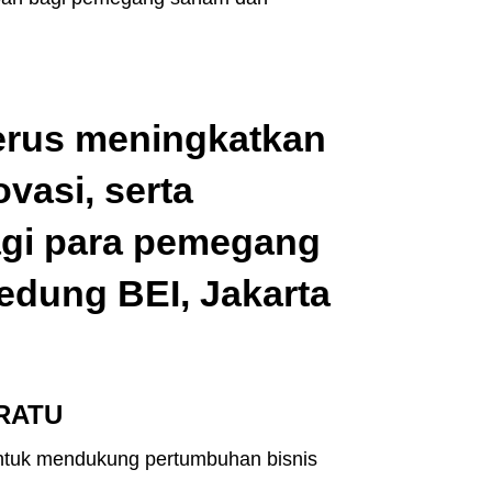
erus meningkatkan
vasi, serta
agi para pemegang
edung BEI, Jakarta
 RATU
ntuk mendukung pertumbuhan bisnis