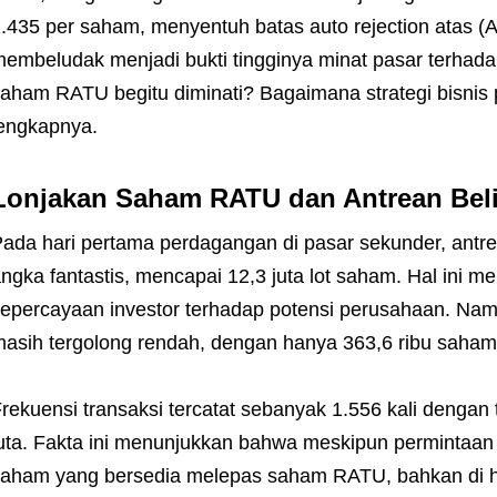
.435 per saham, menyentuh batas auto rejection atas 
embeludak menjadi bukti tingginya minat pasar terhad
aham RATU begitu diminati? Bagaimana strategi bisnis
engkapnya.
Lonjakan Saham RATU dan Antrean Bel
ada hari pertama perdagangan di pasar sekunder, ant
ngka fantastis, mencapai 12,3 juta lot saham. Hal ini 
epercayaan investor terhadap potensi perusahaan. Nam
asih tergolong rendah, dengan hanya 363,6 ribu saha
rekuensi transaksi tercatat sebanyak 1.556 kali dengan t
uta. Fakta ini menunjukkan bahwa meskipun permintaan 
aham yang bersedia melepas saham RATU, bahkan di harg