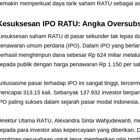
emakin memperkuat daya tarik saham RATU sebagai aset
Kesuksesan IPO RATU: Angka Oversubsc
esuksesan saham RATU di pasar sekunder tak lepas da
enawaran umum perdana (IPO). Dalam IPO yang berlan
erhasil menghimpun dana sebesar Rp 624 miliar melal
epada publik dengan harga penawaran Rp 1.150 per s
ntusiasme pasar terhadap IPO ini sangat tinggi, tercerm
encapai 313,15 kali. Sebanyak 137.932 investor berpar
PO paling sukses dalam sejarah pasar modal Indonesia.
irektur Utama RATU, Alexandra Sinta Wahjudewanti, m
epada para investor atas kepercayaan yang diberikan
omitmen perusahaan untuk terus memberikan nilai ta