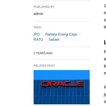
1
PUBLISHED BY
m
admin
s
l
TAGS:
IPO
Raharja Energi Cepu
RATU
Saham
P
2 YEARS AGO
a
k
RELATED POST
m
F
j
s