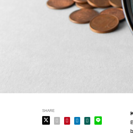
SHARE
B
b