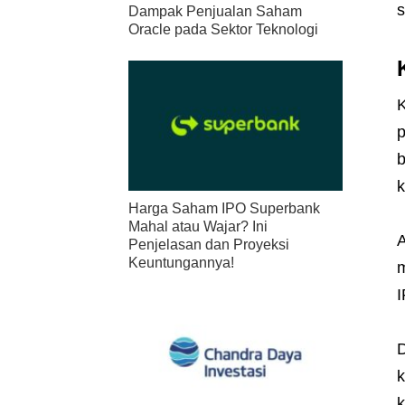
s
Dampak Penjualan Saham
Oracle pada Sektor Teknologi
K
p
b
k
Harga Saham IPO Superbank
Mahal atau Wajar? Ini
A
Penjelasan dan Proyeksi
Keuntungannya!
m
I
D
k
k