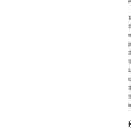
p
S
m
j
S
L
c
S
t