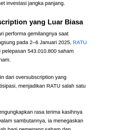
 investasi jangka panjang.
ription yang Luar Biasa
ri performa gemilangnya saat
gsung pada 2–6 Januari 2025,
RATU
ui pelepasan 543.010.800 saham
aham.
in dari oversubscription yang
tisipasi, menjadikan RATU salah satu
engungkapkan rasa terima kasihnya
. Dalam sambutannya, ia menegaskan
mbah bagi pemegang saham dan