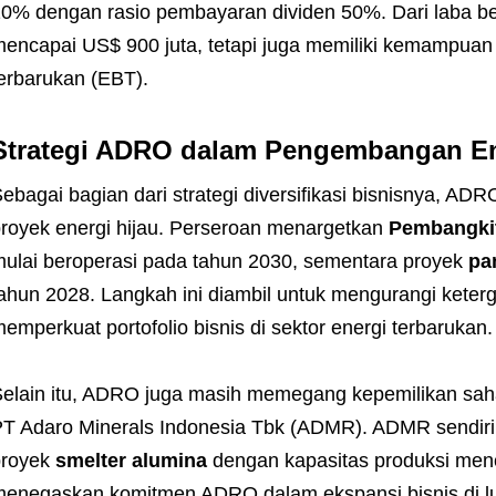
0% dengan rasio pembayaran dividen 50%. Dari laba be
encapai US$ 900 juta, tetapi juga memiliki kemampuan
erbarukan (EBT).
Strategi ADRO dalam Pengembangan En
ebagai bagian dari strategi diversifikasi bisnisnya, 
royek energi hijau. Perseroan menargetkan
Pembangkit
ulai beroperasi pada tahun 2030, sementara proyek
pa
ahun 2028. Langkah ini diambil untuk mengurangi keter
emperkuat portofolio bisnis di sektor energi terbarukan.
elain itu, ADRO juga masih memegang kepemilikan sa
T Adaro Minerals Indonesia Tbk (ADMR). ADMR sendir
proyek
smelter alumina
dengan kapasitas produksi menca
enegaskan komitmen ADRO dalam ekspansi bisnis di lua