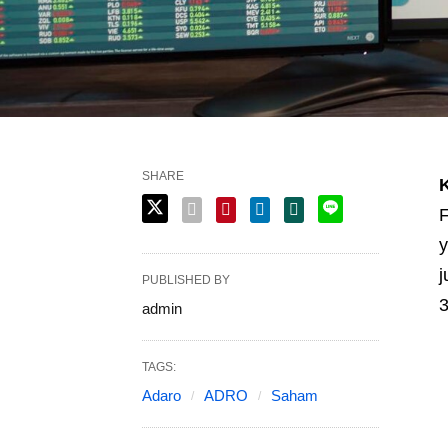
SHARE
F
y
j
PUBLISHED BY
3
admin
TAGS:
Adaro
ADRO
Saham