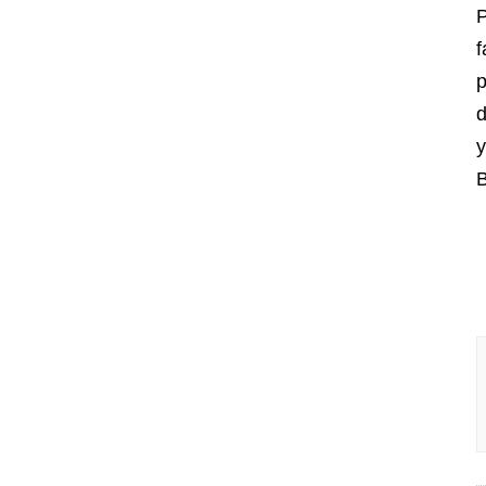
P
f
p
d
y
B