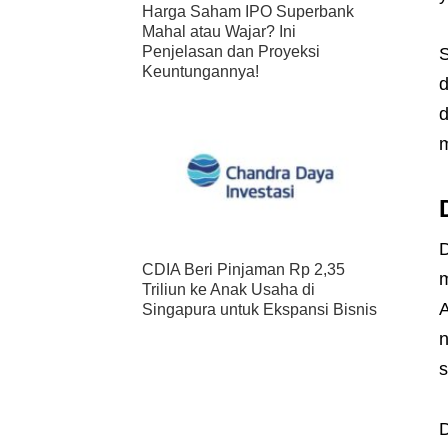
Harga Saham IPO Superbank
Mahal atau Wajar? Ini
Penjelasan dan Proyeksi
S
Keuntungannya!
d
d
m
D
CDIA Beri Pinjaman Rp 2,35
m
Triliun ke Anak Usaha di
A
Singapura untuk Ekspansi Bisnis
n
s
D