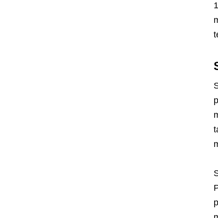
1
m
t
S
p
m
t
m
S
P
m