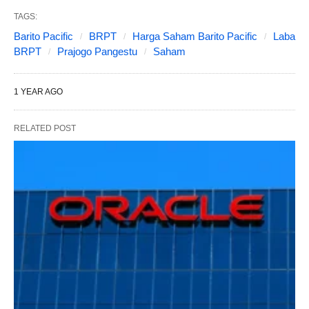
TAGS:
Barito Pacific
BRPT
Harga Saham Barito Pacific
Laba
BRPT
Prajogo Pangestu
Saham
1 YEAR AGO
RELATED POST