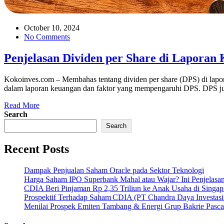
October 10, 2024
No Comments
Penjelasan Dividen per Share di Laporan
Kokoinves.com – Membahas tentang dividen per share (DPS) di laporan
dalam laporan keuangan dan faktor yang mempengaruhi DPS. DPS juga 
Read More
Search
Search
Recent Posts
Dampak Penjualan Saham Oracle pada Sektor Teknologi
Harga Saham IPO Superbank Mahal atau Wajar? Ini Penjelasa
CDIA Beri Pinjaman Rp 2,35 Triliun ke Anak Usaha di Singap
Prospektif Terhadap Saham CDIA (PT Chandra Daya Investasi
Menilai Prospek Emiten Tambang & Energi Grup Bakrie Pasca 