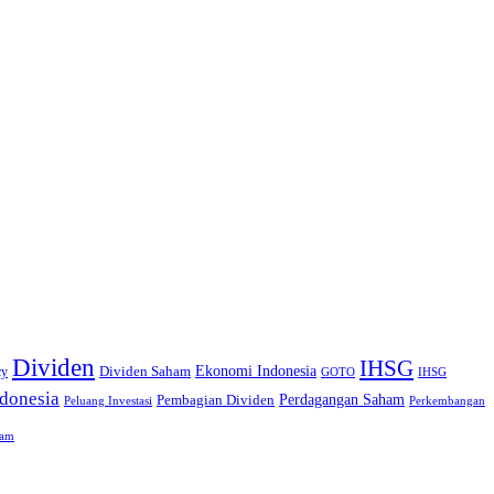
Dividen
IHSG
Ekonomi Indonesia
Dividen Saham
cy
GOTO
IHSG
donesia
Perdagangan Saham
Pembagian Dividen
Peluang Investasi
Perkembangan
ham