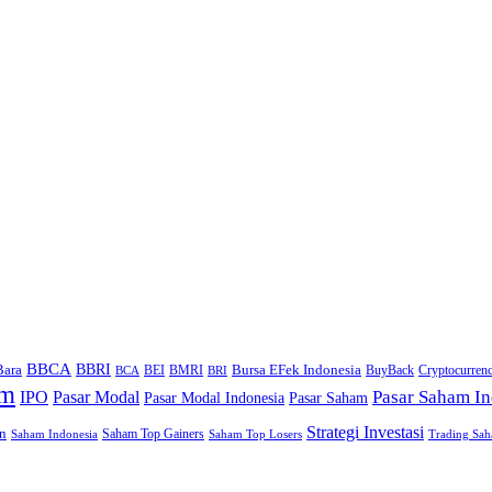
BBCA
BBRI
Bara
Bursa EFek Indonesia
BEI
BMRI
BuyBack
Cryptocurren
BCA
BRI
am
IPO
Pasar Modal
Pasar Saham In
Pasar Modal Indonesia
Pasar Saham
Strategi Investasi
n
Saham Top Gainers
Saham Indonesia
Saham Top Losers
Trading Sa