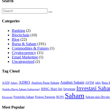
Search
Categories
Banking
(2)
Blockchain
(10)
Blog
(22)
Bursa & Saham
(191)
Commodities & Futures
(1)
Cryptocurrency
(11)
Email Marketing
(1)
Uncategorized
(2)
Tag Cloud
ADRO
Analisis Saham
Analisis Pasar Saham
Batu 
AADI
ANTM
Adaro
ARA
Investasi Sah
IHSG Hari Ini
Investasi
(Indeks Harga Saham Gabungan)
Saham
Saham dan Divide
Portofolio Saham
Prajogo Pangestu
RUPS
Ekonomi
Most Popular