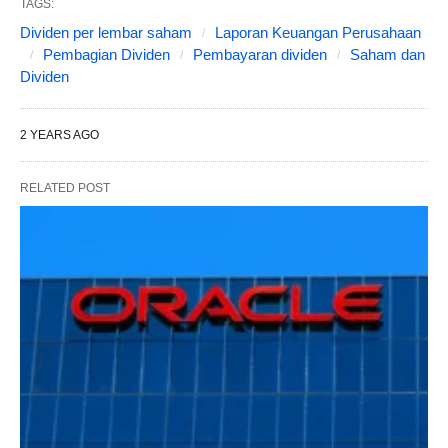
TAGS:
Dividen per lembar saham
Laporan Keuangan Perusahaan
Pembagian Dividen
Pembayaran dividen
Saham dan
Dividen
2 YEARS AGO
RELATED POST