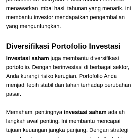
menawarkan imbal hasil tahunan yang menarik. Ini
membantu investor mendapatkan pengembalian
yang menguntungkan.
Diversifikasi Portofolio Investasi
Investasi saham
juga membantu diversifikasi
portofolio. Dengan berinvestasi di berbagai sektor,
Anda kurangi risiko kerugian. Portofolio Anda
menjadi lebih stabil dan tahan terhadap perubahan
pasar.
Memahami pentingnya
investasi saham
adalah
langkah awal penting. Ini membantu mencapai
tujuan keuangan jangka panjang. Dengan strategi