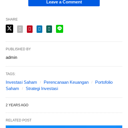
Leave a Comment
SHARE
PUBLISHED BY
admin
TAGS:
Investasi Saham
Perencanaan Keuangan
Portofolio
Saham
Strategi Investasi
2 YEARS AGO
RELATED POST