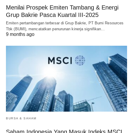
Menilai Prospek Emiten Tambang & Energi
Grup Bakrie Pasca Kuartal III-2025
Emiten pertambangan terbesar di Grup Bakrie, PT Bumi Resources
Tbk (BUMI), mencatatkan penurunan kinerja signifikan…
9 months ago
BURSA & SAHAM
Saham Indonesia Yang Masuk Indeks MSCI