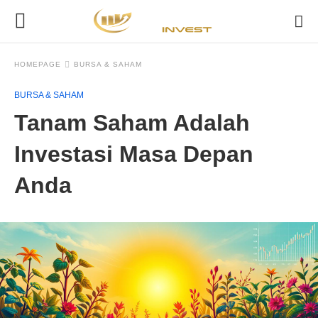
HOMEPAGE
BURSA & SAHAM
BURSA & SAHAM
Tanam Saham Adalah
Investasi Masa Depan
Anda