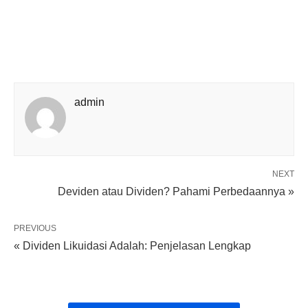
admin
NEXT
Deviden atau Dividen? Pahami Perbedaannya »
PREVIOUS
« Dividen Likuidasi Adalah: Penjelasan Lengkap