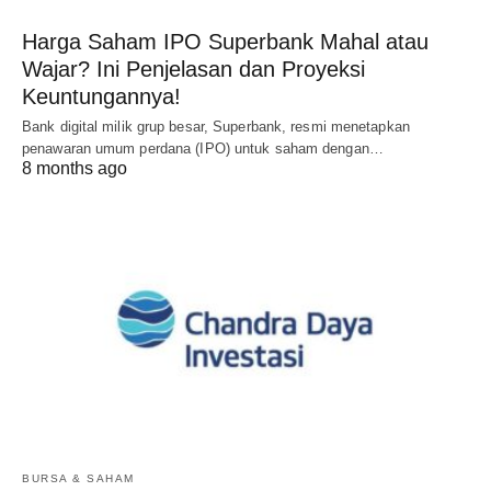
Harga Saham IPO Superbank Mahal atau
Wajar? Ini Penjelasan dan Proyeksi
Keuntungannya!
Bank digital milik grup besar, Superbank, resmi menetapkan
penawaran umum perdana (IPO) untuk saham dengan…
8 months ago
BURSA & SAHAM